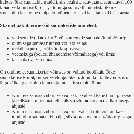
hulgast õige saunaahju mudeli, siis peaksite saavutama saunalaval 100
kraadise kuumuse 0,5 – 1,5 tunniga sõltuvalt mudelist. Skameti
saunaahju keskmine eluiga on nõuete kohasel kasutamisel 8-12 aastat.
Skamet pakub erinevaid saunakeriste mudeleid:
väiksemale (alates 5 m³) või suuremale saunale (kuni 25 m³);
kütmisega samast ruumist või läbi seina;
metallkorpusega või võrkkorpusega;
veetaskuga (boileri ühendamise võimalusega) või ilma;
klaasuksega või ilma.
On oluline, et saunakerise võimsus on valitud hoolikalt. Õige
saunakerise korral, on kerise eluiga pikem. Juhul kui küttevõimsus on
liiga väike, peate ahju kauem ja intensiivsemalt kütma.
Kui Teie saunas viibimise aeg jääb tavaliselt kahe tunni piiresse
ja eelistate kuumemat leili, siis soovitame oma metallkorpusega
ahjusid.
Kui Teie saunas viibimise aeg on tavaliselt rohkem kui kaks
tundi ning saunatajaid palju, siis soovitame oma võrkkorpusega
ahjusid.