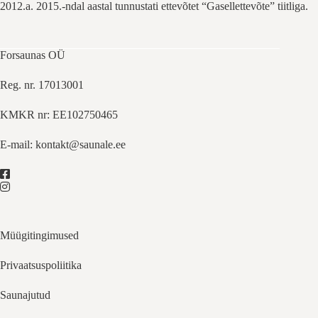
2012.a. 2015.-ndal aastal tunnustati ettevõtet “Gasellettevõte” tiitliga.
Forsaunas OÜ
Reg. nr. 17013001
KMKR nr: EE102750465
E-mail:
kontakt@saunale.ee
Müügitingimused
Privaatsuspoliitika
Saunajutud