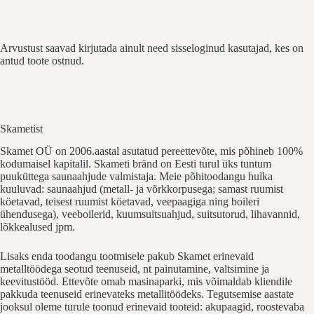
Arvustust saavad kirjutada ainult need sisseloginud kasutajad, kes on
antud toote ostnud.
Skametist
Skamet OÜ on 2006.aastal asutatud pereettevõte, mis põhineb 100%
kodumaisel kapitalil. Skameti bränd on Eesti turul üks tuntum
puuküttega saunaahjude valmistaja. Meie põhitoodangu hulka
kuuluvad: saunaahjud (metall- ja võrkkorpusega; samast ruumist
köetavad, teisest ruumist köetavad, veepaagiga ning boileri
ühendusega), veeboilerid, kuumsuitsuahjud, suitsutorud, lihavannid,
lõkkealused jpm.
Lisaks enda toodangu tootmisele pakub Skamet erinevaid
metalltöödega seotud teenuseid, nt painutamine, valtsimine ja
keevitustööd. Ettevõte omab masinaparki, mis võimaldab kliendile
pakkuda teenuseid erinevateks metallitöödeks. Tegutsemise aastate
jooksul oleme turule toonud erinevaid tooteid: akupaagid, roostevaba