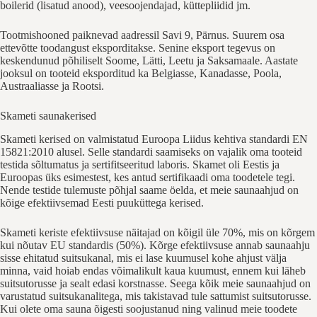
boilerid (lisatud anood), veesoojendajad, küttepliidid jm.
Tootmishooned paiknevad aadressil Savi 9, Pärnus. Suurem osa
ettevõtte toodangust eksporditakse. Senine eksport tegevus on
keskendunud põhiliselt Soome, Lätti, Leetu ja Saksamaale. Aastate
jooksul on tooteid eksporditud ka Belgiasse, Kanadasse, Poola,
Austraaliasse ja Rootsi.
Skameti saunakerised
Skameti kerised on valmistatud Euroopa Liidus kehtiva standardi EN
15821:2010 alusel. Selle standardi saamiseks on vajalik oma tooteid
testida sõltumatus ja sertifitseeritud laboris. Skamet oli Eestis ja
Euroopas üks esimestest, kes antud sertifikaadi oma toodetele tegi.
Nende testide tulemuste põhjal saame öelda, et meie saunaahjud on
kõige efektiivsemad Eesti puuküttega kerised.
Skameti keriste efektiivsuse näitajad on kõigil üle 70%, mis on kõrgem
kui nõutav EU standardis (50%). Kõrge efektiivsuse annab saunaahju
sisse ehitatud suitsukanal, mis ei lase kuumusel kohe ahjust välja
minna, vaid hoiab endas võimalikult kaua kuumust, ennem kui läheb
suitsutorusse ja sealt edasi korstnasse. Seega kõik meie saunaahjud on
varustatud suitsukanalitega, mis takistavad tule sattumist suitsutorusse.
Kui olete oma sauna õigesti soojustanud ning valinud meie toodete