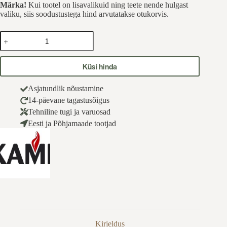
Märka!
Kui tootel on lisavalikuid ning teete nende hulgast
valiku, siis soodustustega hind arvutatakse otukorvis.
SKAMET
Suitsuahi
GSS-
200
Küsi hinda
kogus
Asjatundlik nõustamine
14-päevane tagastusõigus
Tehniline tugi ja varuosad
Eesti ja Põhjamaade tootjad
Kirjeldus