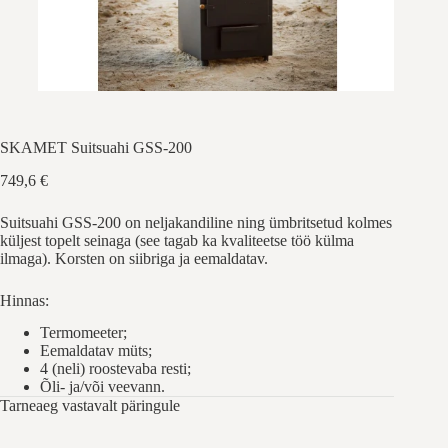
SKAMET Suitsuahi GSS-200
749,6
€
Suitsuahi GSS-200 on neljakandiline ning ümbritsetud kolmes
küljest topelt seinaga (see tagab ka kvaliteetse töö külma
ilmaga). Korsten on siibriga ja eemaldatav.
Hinnas:
Termomeeter;
Eemaldatav müts;
4 (neli) roostevaba resti;
Õli- ja/või veevann.
Tarneaeg vastavalt päringule