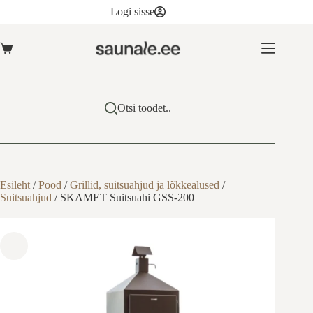
Skip
Logi sisse
to
content
Ostukorv
Otsi toodet..
Esileht
/
Pood
/
Grillid, suitsuahjud ja lõkkealused
/
Suitsuahjud
/
SKAMET Suitsuahi GSS-200