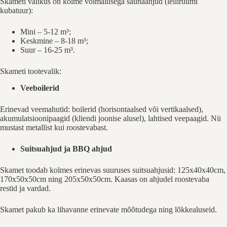
Skameti valikus on kolme võimalusega saunaahjud (leiliruumi
kubatuur):
Mini – 5-12 m³;
Keskmine – 8-18 m³;
Suur – 16-25 m³.
Skameti tootevalik:
Veeboilerid
Erinevad veemahutid: boilerid (horisontaalsed või vertikaalsed),
akumulatsioonipaagid (kliendi joonise alusel), lahtised veepaagid. Nii
mustast metallist kui roostevabast.
Suitsuahjud ja BBQ ahjud
Skamet toodab kolmes erinevas suuruses suitsuahjusid: 125x40x40cm,
170x50x50cm ning 205x50x50cm. Kaasas on ahjudel roostevaba
restid ja vardad.
Skamet pakub ka lihavanne erinevate mõõtudega ning lõkkealuseid.