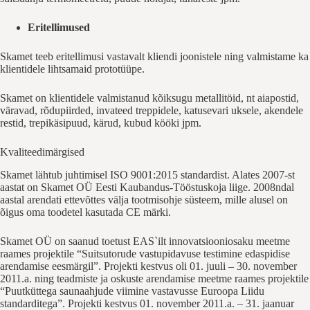
Eritellimused
Skamet teeb eritellimusi vastavalt kliendi joonistele ning valmistame ka
klientidele lihtsamaid prototüüpe.
Skamet on klientidele valmistanud kõiksugu metallitöid, nt aiapostid,
väravad, rõdupiirded, invateed treppidele, katusevari uksele, akendele
restid, trepikäsipuud, kärud, kubud kööki jpm.
Kvaliteedimärgised
Skamet lähtub juhtimisel ISO 9001:2015 standardist. Alates 2007-st
aastat on Skamet OÜ Eesti Kaubandus-Tööstuskoja liige. 2008ndal
aastal arendati ettevõttes välja tootmisohje süsteem, mille alusel on
õigus oma toodetel kasutada CE märki.
Skamet OÜ on saanud toetust EAS`ilt innovatsiooniosaku meetme
raames projektile “Suitsutorude vastupidavuse testimine edaspidise
arendamise eesmärgil”. Projekti kestvus oli 01. juuli – 30. november
2011.a. ning teadmiste ja oskuste arendamise meetme raames projektile
“Puutküttega saunaahjude viimine vastavusse Euroopa Liidu
standarditega”. Projekti kestvus 01. november 2011.a. – 31. jaanuar