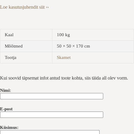
Loe kasutusjuhendit siit ››
Kaal
100 kg
Mõõtmed
50 × 50 × 170 cm
Tootja
Skamet
Kui soovid täpsemat infot antud toote kohta, siis täida all olev vorm.
Nimi:
E-post
Küsimus: