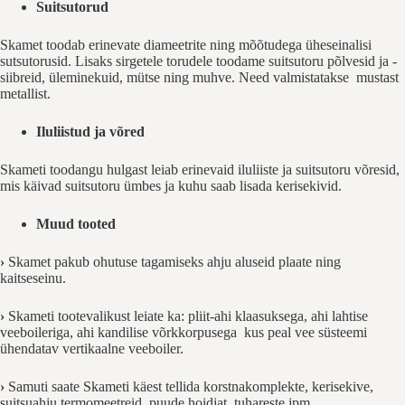
Suitsutorud
Skamet toodab erinevate diameetrite ning mõõtudega üheseinalisi
sutsutorusid. Lisaks sirgetele torudele toodame suitsutoru põlvesid ja -
siibreid, üleminekuid, mütse ning muhve. Need valmistatakse mustast
metallist.
Iluliistud ja võred
Skameti toodangu hulgast leiab erinevaid iluliiste ja suitsutoru võresid,
mis käivad suitsutoru ümbes ja kuhu saab lisada kerisekivid.
Muud tooted
›
Skamet pakub ohutuse tagamiseks ahju aluseid plaate ning
kaitseseinu.
›
Skameti tootevalikust leiate ka: pliit-ahi klaasuksega, ahi lahtise
veeboileriga, ahi kandilise võrkkorpusega kus peal vee süsteemi
ühendatav vertikaalne veeboiler.
›
Samuti saate Skameti käest tellida korstnakomplekte, kerisekive,
suitsuahju termomeetreid, puude hoidjat, tuhareste jpm.