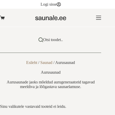
Skip
Logi sisse
to
content
Ostukorv
Otsi toodet..
Esileht
/
Saunad
/
Aurusaunad
Aurusaunad
Aurusaunade jaoks mõeldud aurugeneraatorid tagavad
meeldiva ja lõõgastava saunaelamuse.
Sinu valikutele vastavaid tooteid ei leidu.