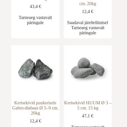
cm. 20kg
43,4
€
12,4
€
Tarneaeg vastavalt
päringule
Saadaval järeltellimisel
Tarneaeg vastavalt
päringule
Kerisekivid puukerisele
Kerisekivid HUUM Ø 3 –
Gabro-diabaas Ø 5–9 cm.
5 cm. 15 kg
20kg
47,1
€
12,4
€