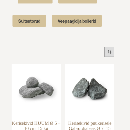
Suitsutorud
Veepaagid ja boilerid
Kerisekivid HUUM Ø 5 –
Kerisekivid puukerisele
10 cm. 15 kg
Gabro-diabaas Ø 7–15