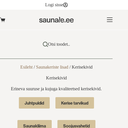
Skip
Logi sisse
to
content
Ostukorv
Otsi toodet..
Esileht
/
Saunakeriste lisad
/
Kerisekivid
Kerisekivid
Erineva suuruse ja kujuga kvaliteetsed kerisekivid.
Juhtpuldid
Kerise tarvikud
Saunakliima
Soojusvahetid