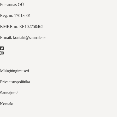
Forsaunas OÜ
Reg. nr. 17013001
KMKR nr: EE102750465
E-mail:
kontakt@saunale.ee
Müügitingimused
Privaatsuspoliitika
Saunajutud
Kontakt