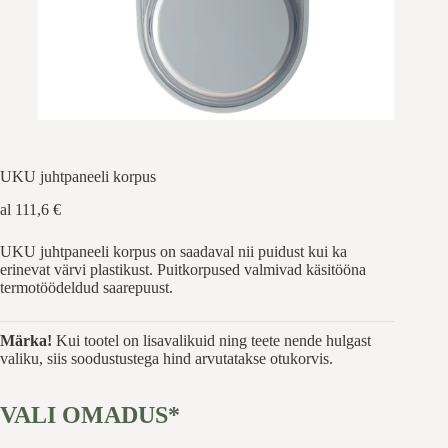
UKU juhtpaneeli korpus
al
111,6
€
UKU juhtpaneeli korpus on saadaval nii puidust kui ka
erinevat värvi plastikust. Puitkorpused valmivad käsitööna
termotöödeldud saarepuust.
Märka!
Kui tootel on lisavalikuid ning teete nende hulgast
valiku, siis soodustustega hind arvutatakse otukorvis.
VALI OMADUS*