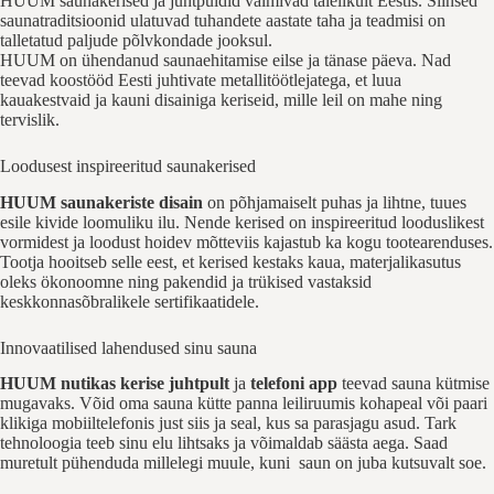
HUUM saunakerised ja juhtpuldid valmivad täielikult Eestis. Siinsed
saunatraditsioonid ulatuvad tuhandete aastate taha ja teadmisi on
talletatud paljude põlvkondade jooksul.
HUUM on ühendanud saunaehitamise eilse ja tänase päeva. Nad
teevad koostööd Eesti juhtivate metallitöötlejatega, et luua
kauakestvaid ja kauni disainiga keriseid, mille leil on mahe ning
tervislik.
Loodusest inspireeritud saunakerised
HUUM saunakeriste disain
on põhjamaiselt puhas ja lihtne, tuues
esile kivide loomuliku ilu. Nende kerised on inspireeritud looduslikest
vormidest ja loodust hoidev mõtteviis kajastub ka kogu tootearenduses.
Tootja hooitseb selle eest, et kerised kestaks kaua, materjalikasutus
oleks ökonoomne ning pakendid ja trükised vastaksid
keskkonnasõbralikele sertifikaatidele.
Innovaatilised lahendused sinu sauna
HUUM nutikas kerise juhtpult
ja
telefoni app
teevad sauna kütmise
mugavaks. Võid oma sauna kütte panna leiliruumis kohapeal või paari
klikiga mobiiltelefonis just siis ja seal, kus sa parasjagu asud. Tark
tehnoloogia teeb sinu elu lihtsaks ja võimaldab säästa aega. Saad
muretult pühenduda millelegi muule, kuni saun on juba kutsuvalt soe.