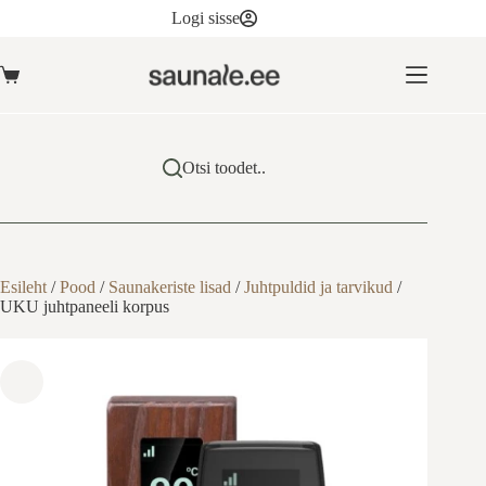
Skip
on
Logi sisse
to
mitu
content
varianti.
Valikuid
Ostukorv
saab
teha
tootelehel.
Otsi toodet..
Esileht
/
Pood
/
Saunakeriste lisad
/
Juhtpuldid ja tarvikud
/
UKU juhtpaneeli korpus