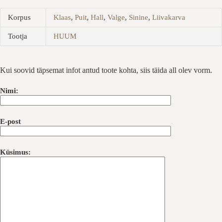
Korpus
Klaas
,
Puit
,
Hall
,
Valge
,
Sinine
,
Liivakarva
Tootja
HUUM
Kui soovid täpsemat infot antud toote kohta, siis täida all olev vorm.
Nimi:
E-post
Küsimus: