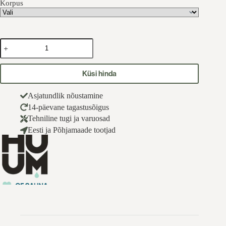
Korpus
UKU
juhtpaneeli
korpus
kogus
Küsi hinda
Asjatundlik nõustamine
14-päevane tagastusõigus
Tehniline tugi ja varuosad
Eesti ja Põhjamaade tootjad