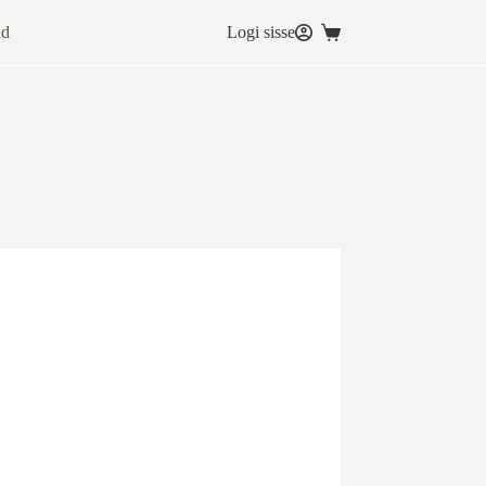
ad
Logi sisse
Ostukorv