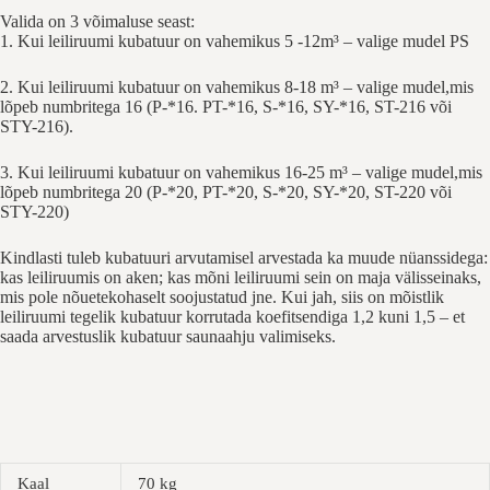
Valida on 3 võimaluse seast:
1. Kui leiliruumi kubatuur on vahemikus 5 -12m³ – valige mudel PS
2. Kui leiliruumi kubatuur on vahemikus 8-18 m³ – valige mudel,mis
lõpeb numbritega 16 (P-*16. PT-*16, S-*16, SY-*16, ST-216 või
STY-216).
3. Kui leiliruumi kubatuur on vahemikus 16-25 m³ – valige mudel,mis
lõpeb numbritega 20 (P-*20, PT-*20, S-*20, SY-*20, ST-220 või
STY-220)
Kindlasti tuleb kubatuuri arvutamisel arvestada ka muude nüanssidega:
kas leiliruumis on aken; kas mõni leiliruumi sein on maja välisseinaks,
mis pole nõuetekohaselt soojustatud jne. Kui jah, siis on mõistlik
leiliruumi tegelik kubatuur korrutada koefitsendiga 1,2 kuni 1,5 – et
saada arvestuslik kubatuur saunaahju valimiseks.
Kaal
70 kg