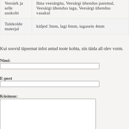
Veesärk ja
Ilma veesärgita, Veesärgi ühendus paremal,
selle
Veesärgi ühendus taga, Veesärgi ühendus
asukoht
vasakul
Tulekolde
küljed 3mm, lagi 6mm, tagasein 4mm
materjal
Kui soovid täpsemat infot antud toote kohta, siis täida all olev vorm.
Nimi:
E-post
Küsimus: