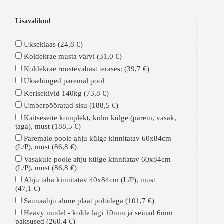
Lisavalikud
Ukseklaas
(24,8 €)
Koldekrae musta värvi
(31,0 €)
Koldekrae roostevabast terasest
(39,7 €)
Uksehinged paremal pool
Kerisekivid 140kg
(73,8 €)
Ümberpööratud sisu
(188,5 €)
Kaitseseite komplekt, kolm külge (parem, vasak,
taga), must
(188,5 €)
Paremale poole ahju külge kinnitatav 60x84cm
(L/P), must
(86,8 €)
Vasakule poole ahju külge kinnitatav 60x84cm
(L/P), must
(86,8 €)
Ahju taha kinnitatav 40x84cm (L/P), must
(47,1 €)
Saunaahju alune plaat poltidega
(101,7 €)
Heavy mudel - kolde lagi 10mm ja seinad 6mm
paksused
(260,4 €)