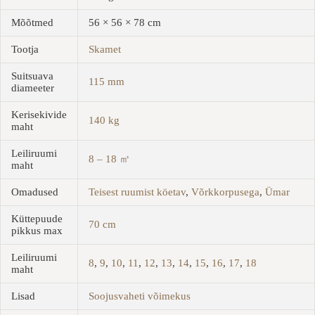
Mõõtmed
56 × 56 × 78 cm
Tootja
Skamet
Suitsuava
115 mm
diameeter
Kerisekivide
140 kg
maht
Leiliruumi
8 – 18 ㎥
maht
Omadused
Teisest ruumist köetav
,
Võrkkorpusega
,
Ümar
Küttepuude
70 cm
pikkus max
Leiliruumi
8
,
9
,
10
,
11
,
12
,
13
,
14
,
15
,
16
,
17
,
18
maht
Lisad
Soojusvaheti võimekus