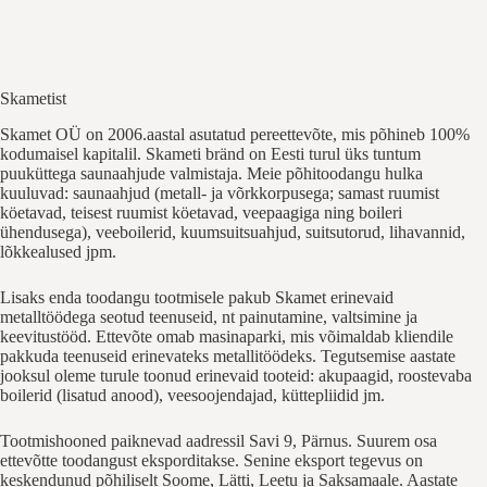
Skametist
Skamet OÜ on 2006.aastal asutatud pereettevõte, mis põhineb 100%
kodumaisel kapitalil. Skameti bränd on Eesti turul üks tuntum
puuküttega saunaahjude valmistaja. Meie põhitoodangu hulka
kuuluvad: saunaahjud (metall- ja võrkkorpusega; samast ruumist
köetavad, teisest ruumist köetavad, veepaagiga ning boileri
ühendusega), veeboilerid, kuumsuitsuahjud, suitsutorud, lihavannid,
lõkkealused jpm.
Lisaks enda toodangu tootmisele pakub Skamet erinevaid
metalltöödega seotud teenuseid, nt painutamine, valtsimine ja
keevitustööd. Ettevõte omab masinaparki, mis võimaldab kliendile
pakkuda teenuseid erinevateks metallitöödeks. Tegutsemise aastate
jooksul oleme turule toonud erinevaid tooteid: akupaagid, roostevaba
boilerid (lisatud anood), veesoojendajad, küttepliidid jm.
Tootmishooned paiknevad aadressil Savi 9, Pärnus. Suurem osa
ettevõtte toodangust eksporditakse. Senine eksport tegevus on
keskendunud põhiliselt Soome, Lätti, Leetu ja Saksamaale. Aastate