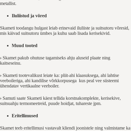
metallist.
Iluliistud ja võred
Skameti toodangu hulgast leiab erinevaid iluliiste ja suitsutoru võresid,
mis käivad suitsutoru ümbes ja kuhu saab lisada kerisekivid.
Muud tooted
›
Skamet pakub ohutuse tagamiseks ahju aluseid plaate ning
kaitseseinu.
›
Skameti tootevalikust leiate ka: pliit-ahi klaasuksega, ahi lahtise
veeboileriga, ahi kandilise võrkkorpusega kus peal vee süsteemi
ühendatav vertikaalne veeboiler.
›
Samuti saate Skameti käest tellida korstnakomplekte, kerisekive,
suitsuahju termomeetreid, puude hoidjat, tuhareste jpm.
Eritellimused
Skamet teeb eritellimusi vastavalt kliendi joonistele ning valmistame ka