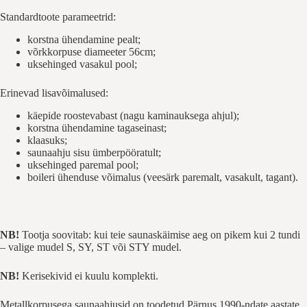
Standardtoote parameetrid:
korstna ühendamine pealt;
võrkkorpuse diameeter 56cm;
uksehinged vasakul pool;
Erinevad lisavõimalused:
käepide roostevabast (nagu kaminauksega ahjul);
korstna ühendamine tagaseinast;
klaasuks;
saunaahju sisu ümberpööratult;
uksehinged paremal pool;
boileri ühenduse võimalus (veesärk paremalt, vasakult, tagant).
NB!
Tootja soovitab: kui teie saunaskäimise aeg on pikem kui 2 tundi
– valige mudel S, SY, ST või STY mudel.
NB!
Kerisekivid ei kuulu komplekti.
Metallkorpusega saunaahjusid on toodetud Pärnus 1990-ndate aastate