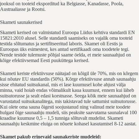
jooksul on tooteid eksporditud ka Belgiasse, Kanadasse, Poola,
Austraaliasse ja Rootsi.
Skameti saunakerised
Skameti kerised on valmistatud Euroopa Liidus kehtiva standardi EN
15821:2010 alusel. Selle standardi saamiseks on vajalik oma tooteid
testida sõltumatus ja sertifitseeritud laboris. Skamet oli Eestis ja
Euroopas üks esimestest, kes antud sertifikaadi oma toodetele tegi.
Nende testide tulemuste põhjal saame öelda, et meie saunaahjud on
kõige efektiivsemad Eesti puuküttega kerised.
Skameti keriste efektiivsuse näitajad on kõigil üle 70%, mis on kõrgem
kui nõutav EU standardis (50%). Kõrge efektiivsuse annab saunaahju
sisse ehitatud suitsukanal, mis ei lase kuumusel kohe ahjust välja
minna, vaid hoiab endas võimalikult kaua kuumust, ennem kui läheb
suitsutorusse ja sealt edasi korstnasse. Seega kõik meie saunaahjud on
varustatud suitsukanalitega, mis takistavad tule sattumist suitsutorusse.
Kui olete oma sauna õigesti soojustanud ning valinud meie toodete
hulgast õige saunaahju mudeli, siis peaksite saavutama saunalaval 100
kraadise kuumuse 0,5 – 1,5 tunniga sõltuvalt mudelist. Skameti
saunaahju keskmine eluiga on nõuete kohasel kasutamisel 8-12 aastat.
Skamet pakub erinevaid saunakeriste mudeleid: