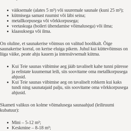
väiksemale (alates 5 m³) või suuremale saunale (kuni 25 m³);
kütmisega samast ruumist või läbi seina;
metallkorpusega või võrkkorpusega;
veetaskuga (boileri ühendamise võimalusega) või ilma;
klaasuksega või ilma.
On oluline, et saunakerise võimsus on valitud hoolikalt. Õige
saunakerise korral, on kerise eluiga pikem. Juhul kui küttevõimsus on
liiga väike, peate ahju kauem ja intensiivsemalt kütma.
Kui Teie saunas viibimise aeg jääb tavaliselt kahe tunni piiresse
ja eelistate kuumemat leili, siis soovitame oma metallkorpusega
ahjusid.
Kui Teie saunas viibimise aeg on tavaliselt rohkem kui kaks
tundi ning saunatajaid palju, siis soovitame oma võrkkorpusega
ahjusid.
Skameti valikus on kolme võimalusega saunaahjud (leiliruumi
kubatuur):
Mini – 5-12 m³;
Keskmine – 8-18 m³;