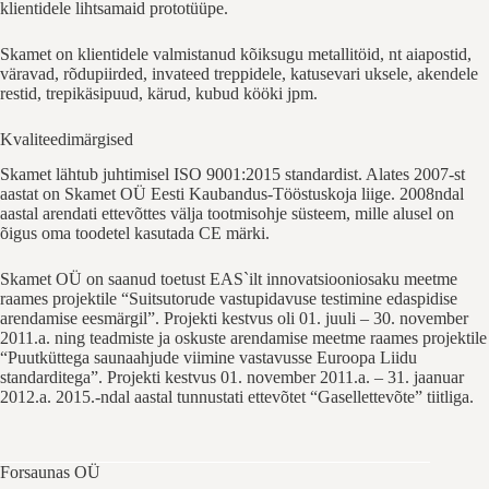
klientidele lihtsamaid prototüüpe.
Skamet on klientidele valmistanud kõiksugu metallitöid, nt aiapostid,
väravad, rõdupiirded, invateed treppidele, katusevari uksele, akendele
restid, trepikäsipuud, kärud, kubud kööki jpm.
Kvaliteedimärgised
Skamet lähtub juhtimisel ISO 9001:2015 standardist. Alates 2007-st
aastat on Skamet OÜ Eesti Kaubandus-Tööstuskoja liige. 2008ndal
aastal arendati ettevõttes välja tootmisohje süsteem, mille alusel on
õigus oma toodetel kasutada CE märki.
Skamet OÜ on saanud toetust EAS`ilt innovatsiooniosaku meetme
raames projektile “Suitsutorude vastupidavuse testimine edaspidise
arendamise eesmärgil”. Projekti kestvus oli 01. juuli – 30. november
2011.a. ning teadmiste ja oskuste arendamise meetme raames projektile
“Puutküttega saunaahjude viimine vastavusse Euroopa Liidu
standarditega”. Projekti kestvus 01. november 2011.a. – 31. jaanuar
2012.a. 2015.-ndal aastal tunnustati ettevõtet “Gasellettevõte” tiitliga.
Forsaunas OÜ