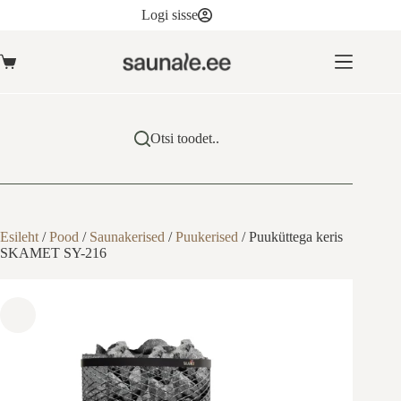
Skip
on
Logi sisse
to
mitu
content
varianti.
Valikuid
Ostukorv
saab
teha
tootelehel.
Otsi toodet..
Esileht
/
Pood
/
Saunakerised
/
Puukerised
/
Puuküttega keris
SKAMET SY-216