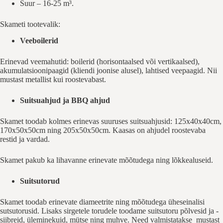
Suur – 16-25 m³.
Skameti tootevalik:
Veeboilerid
Erinevad veemahutid: boilerid (horisontaalsed või vertikaalsed),
akumulatsioonipaagid (kliendi joonise alusel), lahtised veepaagid. Nii
mustast metallist kui roostevabast.
Suitsuahjud ja BBQ ahjud
Skamet toodab kolmes erinevas suuruses suitsuahjusid: 125x40x40cm,
170x50x50cm ning 205x50x50cm. Kaasas on ahjudel roostevaba
restid ja vardad.
Skamet pakub ka lihavanne erinevate mõõtudega ning lõkkealuseid.
Suitsutorud
Skamet toodab erinevate diameetrite ning mõõtudega üheseinalisi
sutsutorusid. Lisaks sirgetele torudele toodame suitsutoru põlvesid ja -
siibreid, üleminekuid, mütse ning muhve. Need valmistatakse mustast