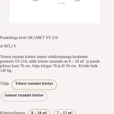
Puuküttega keris SKAMET SY-216
al
685,1
€
Teisest ruumist köetav ümara võrkkorpusega keskmine
puukeris SY-216, mille köetav ruumala on 8 – 18 m³ ja puude
pikkus kuni 70 cm. Ahju kõrgus 78 ja Ø 56 cm. Kivide hulk
140 kg.
Tüüp:
Teisest ruumist köetav
Samast ruumist köetav
Kütmisvõimsus:
8 – 18 m³
7 – 12 m³