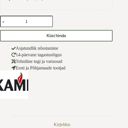
Puuküttega
keris
SKAMET
SY-
Küsi hinda
216
kogus
Asjatundlik nõustamine
14-päevane tagastusõigus
Tehniline tugi ja varuosad
Eesti ja Põhjamaade tootjad
Kirjeldus