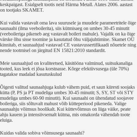
keskpaigast. Esialgselt tootis neid Härma Metall. Alates 2006. aastast
on tootjaks SKAMET.
Kui valida vastavalt oma lava suurusele ja muudele parameetritele õige
saunaahi (ilma veeboilerita), siis kütmisaeg on umbes 30-45 minutit
(veeboileriga pikeneb aeg vastavalt boileri mahule). Vajalik on ka õige
värske õhu sisse toomine ja kasutatud õhu väljajuhtimine. Skamet OÜ
kinnitab, et saunaahjud vastavad CE vastavussertifikaadi nõuetele ning
nende tootmisel on järgitud EN 15821:2010 standardit.
Meie saunaahjud on kvaliteetsed, käsitööna valminud, suitsukanaliga
tooted, kus leek ei jõua korstnasse. Kõrge efektiivsusega (üle 70%)
tagatakse madalad kasutuskulud
Õigesti valitud saunaahjuga kulub vähem puid, et saun kiiresti soojaks
kütta (P, PS ja PT mudeliga umbes 30-45 minutit; S, SY, ST või STY
mudeliga umbes 60-90 minutit). Kui saunaahi on ühendatud soojavee
boileriga, siis sõltuvalt mahust võib kütteperiood pikeneda. Valige
saunaahju võimsus hoolikalt. Kui küttevõimsus on liiga väike, peate
ahju kauem ja intensiivsemalt kütma, mis omakorda vähendab toote
eluiga.
Kuidas valida sobiva võimsusega saunaahi?