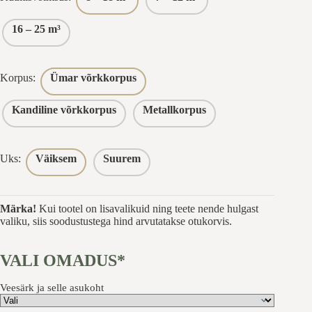
16 – 25 m³
Korpus:
Ümar võrkkorpus
Kandiline võrkkorpus
Metallkorpus
Uks:
Väiksem
Suurem
Märka!
Kui tootel on lisavalikuid ning teete nende hulgast
valiku, siis soodustustega hind arvutatakse otukorvis.
VALI OMADUS*
Veesärk ja selle asukoht