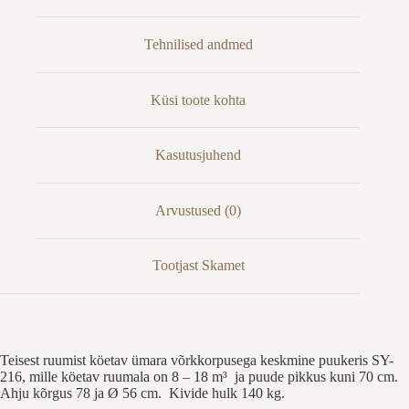
Tehnilised andmed
Küsi toote kohta
Kasutusjuhend
Arvustused (0)
Tootjast Skamet
Teisest ruumist köetav ümara võrkkorpusega keskmine puukeris SY-
216, mille köetav ruumala on 8 – 18 m³ ja puude pikkus kuni 70 cm.
Ahju kõrgus 78 ja Ø 56 cm. Kivide hulk 140 kg.