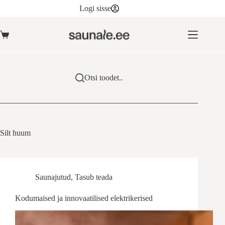
Skip
Logi sisse
to
content
Ostukorv
Otsi toodet..
Silt
huum
Saunajutud
,
Tasub teada
Kodumaised ja innovaatilised elektrikerised