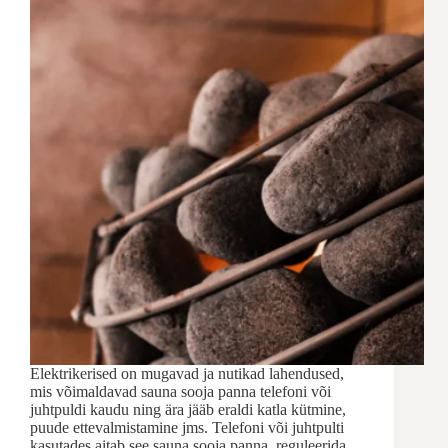
Elektrikerised on mugavad ja nutikad lahendused,
mis võimaldavad sauna sooja panna telefoni või
juhtpuldi kaudu ning ära jääb eraldi katla kütmine,
puude ettevalmistamine jms. Telefoni või juhtpulti
kasutades aitab see sauna sooja panna, reguleerida