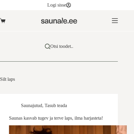
Skip
Logi sisse
to
content
Ostukorv
Otsi toodet..
Silt
laps
Saunajutud
,
Tasub teada
Saunas kasvab tugev ja terve laps, ilma harjasteta!