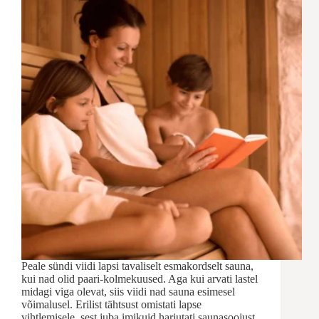
Peale sündi viidi lapsi tavaliselt esmakordselt sauna,
kui nad olid paari-kolmekuused. Aga kui arvati lastel
midagi viga olevat, siis viidi nad sauna esimesel
võimalusel. Erilist tähtsust omistati lapse
vihtlemisele, sest juba imikuid harjutati saunasoojust